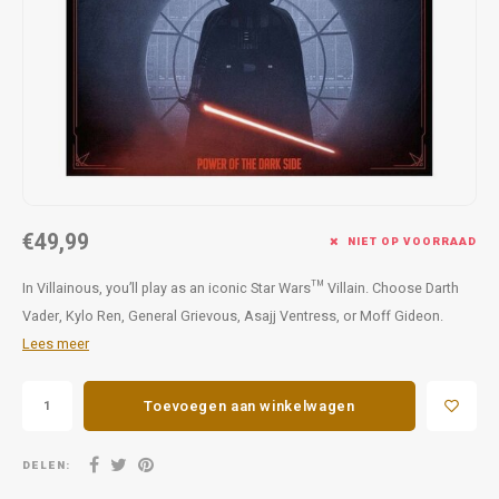
Favorieten van Siebe
Hitster
Call o
€49,99
NIET OP VOORRAAD
In Villainous, you’ll play as an iconic Star Wars™ Villain. Choose Darth
Vader, Kylo Ren, General Grievous, Asajj Ventress, or Moff Gideon.
Lees meer
Toevoegen aan winkelwagen
DELEN: