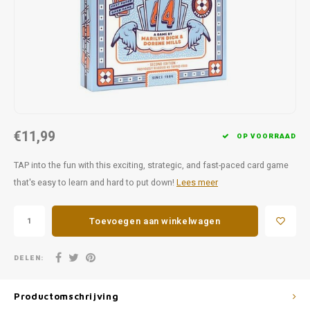
Favorieten van Siebe
Hitster
Call o
€11,99
OP VOORRAAD
TAP into the fun with this exciting, strategic, and fast-paced card game
that's easy to learn and hard to put down!
Lees meer
Toevoegen aan winkelwagen
DELEN:
Productomschrijving