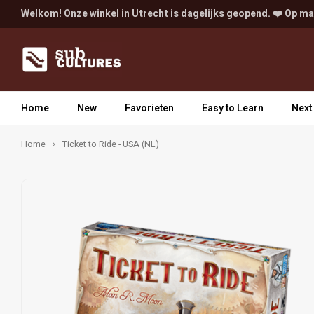
Welkom! Onze winkel in Utrecht is dagelijks geopend. ❤️ Op ma
Home
New
Favorieten
Easy to Learn
Next
Home
Ticket to Ride - USA (NL)