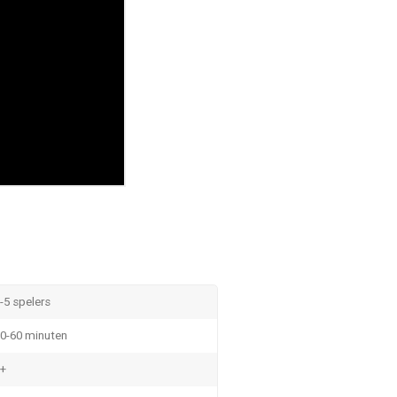
-5 spelers
0-60 minuten
+