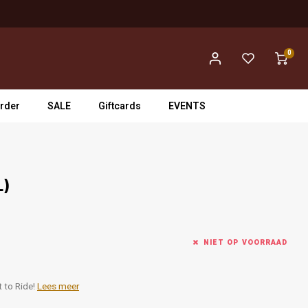
0
rder
SALE
Giftcards
EVENTS
L)
NIET OP VOORRAAD
t to Ride!
Lees meer