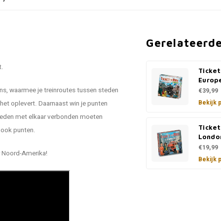
Gerelateerd
t.
Ticket
Europ
ons, waarmee je treinroutes tussen steden
€39,99
Bekijk 
het oplevert. Daarnaast win je punten
teden met elkaar verbonden moeten
Ticket
 ook punten.
Londo
€19,99
or Noord-Amerika!
Bekijk 