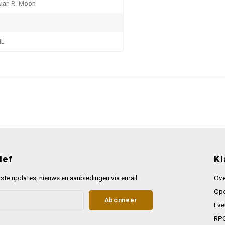
lan R. Moon
NL
ief
Kl
ste updates, nieuws en aanbiedingen via email
Ove
Ope
Abonneer
Eve
RPG