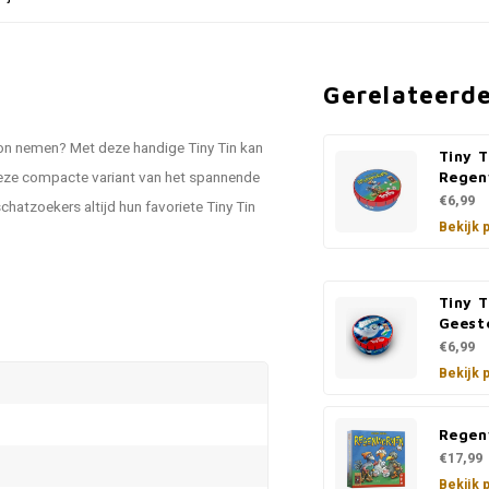
Gerelateerd
 kon nemen? Met deze handige Tiny Tin kan
Tiny T
 Deze compacte variant van het spannende
Rege
€6,99
chatzoekers altijd hun favoriete Tiny Tin
Bekijk 
Tiny T
Geest
€6,99
Bekijk 
Rege
€17,99
Bekijk 