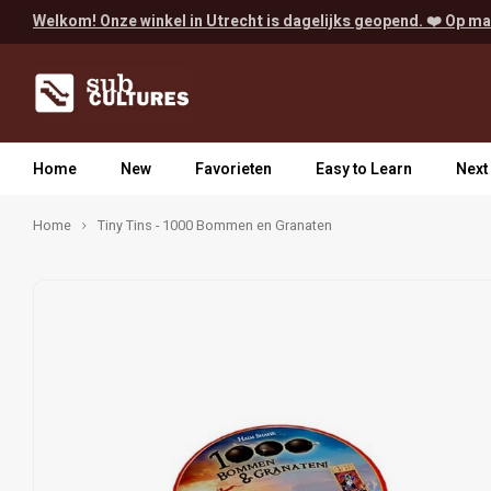
Welkom! Onze winkel in Utrecht is dagelijks geopend. ❤️ Op ma
Home
New
Favorieten
Easy to Learn
Next
Home
Tiny Tins - 1000 Bommen en Granaten