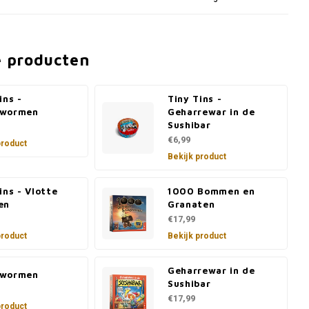
e producten
ins -
Tiny Tins -
nwormen
Geharrewar in de
Sushibar
€6,99
product
Bekijk product
ins - Vlotte
1000 Bommen en
en
Granaten
€17,99
product
Bekijk product
Geharrewar in de
nwormen
Sushibar
€17,99
product