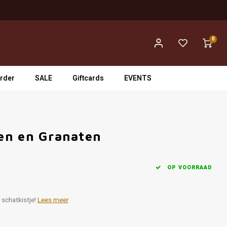
0
rder
SALE
Giftcards
EVENTS
en en Granaten
OP VOORRAAD
 schatkistje!
Lees meer