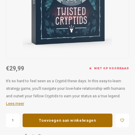
Favorieten van Siebe
Hitster
Call o
€29,99
NIET OP VOORRAAD
It’s so hard to feel seen as a Cryptid these days. In this easy-to-learn
strategy game, you’ll navigate your love-hate relationship with humans
and outwit your fellow Cryptids to earn your status as a true legend.
Lees meer
Toevoegen aan winkelwagen