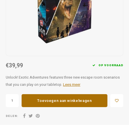
Favorieten van Siebe
Hitster
Call o
€39,99
OP VOORRAAD
Unlock! Exotic Adventures features three new escape room scenarios
that you can play on your tabletop.
Lees meer
Toevoegen aan winkelwagen
DELEN: