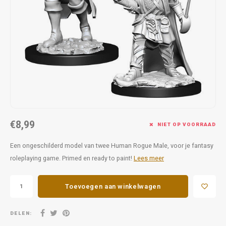
Favorieten van Siebe
Hitster
Call o
€8,99
NIET OP VOORRAAD
Een ongeschilderd model van twee Human Rogue Male, voor je fantasy
roleplaying game. Primed en ready to paint!
Lees meer
Toevoegen aan winkelwagen
DELEN: