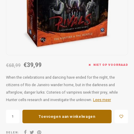
Favorieten van Siebe
Hitster
Call o
€39,99
€68,99
NIET OP VOORRAAD
When the celebrations and dancing have ended for the night, the
citizens of Rio de Janeiro wander home, but in the darkness and
afterglow, danger lurks: Coteries of vampires seek their prey, while
Hunter cells research and investigate the unknown.
Lees meer
Toevoegen aan winkelwagen
DELEN: