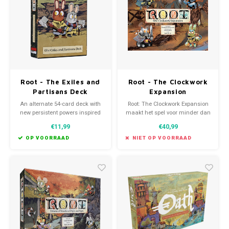
Favorieten van Siebe
Hitster
Call o
Root - The Exiles and
Root - The Clockwork
Partisans Deck
Expansion
An alternate 54-card deck with
Root: The Clockwork Expansion
new persistent powers inspired
maakt het spel voor minder dan
by the many factions of Root,
4 spelers met robots een stuk
€11,99
€40,99
featuring new Root illustrations
interessanter.
by Kyle Ferrin!
OP VOORRAAD
NIET OP VOORRAAD