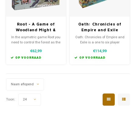
Root - A Game of
Oath: Chronicles of
Woodland Might &
Empire and Exile
Right
In the asymetric game Root you
Oath: Chronicles of Empire and
need to control the forest as the
Exile is a one to six player
Marquis the Cat, Woodland
strategy board game where
€62,99
€114,99
Alliance, Eyrie Dynasty or the
players will guide the course of
Vagabond.
history in an ancient land.
OP VOORRAAD
OP VOORRAAD
Naam aflopend
Toon:
24