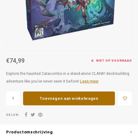
Favorieten van Siebe
Hitster
Call o
€74,99
NIET OP VOORRAAD
Explore the haunted Catacombs in a stand-alone CLANK! deck-building
adventure like you’ve never seen it before!
Lees meer
Toevoegen aan winkelwagen
DELEN:
Productomschrijving