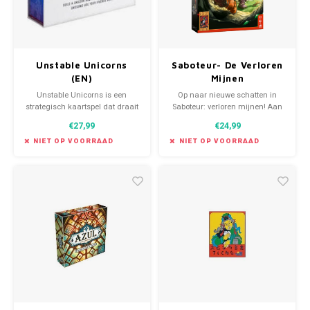
Unstable Unicorns
Saboteur- De Verloren
(EN)
Mijnen
Unstable Unicorns is een
Op naar nieuwe schatten in
strategisch kaartspel dat draait
Saboteur: verloren mijnen! Aan
om verwoesting en eenhoorns!
de andere kant van het oude
€27,99
€24,99
Het is een van de meest
woud bevinden zich de vergeten
succesvolle Kickstarter project
mijnen.
NIET OP VOORRAAD
NIET OP VOORRAAD
ooit. Doel van het spel is simpel:
bouw een leger van 7 Unicorns.
Verraad je vrienden, want alleen
de eenhoorns