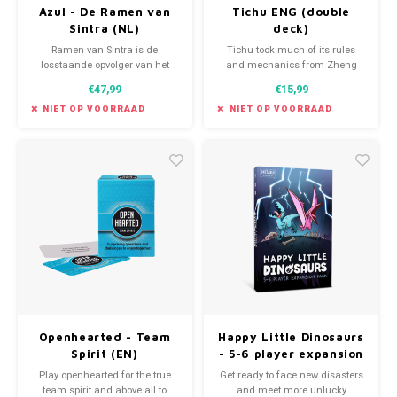
Azul - De Ramen van
Tichu ENG (double
Sintra (NL)
deck)
Ramen van Sintra is de
Tichu took much of its rules
losstaande opvolger van het
and mechanics from Zheng
strategisch bordspel Azul
Fen. It is a partnership climbing
€47,99
€15,99
card game, and the object of
play is to rid yourself of your
NIET OP VOORRAAD
NIET OP VOORRAAD
hand, preferably while scoring
points in the process.
Openhearted - Team
Happy Little Dinosaurs
Spirit (EN)
- 5-6 player expansion
pack (EN)
Play openhearted for the true
Get ready to face new disasters
team spirit and above all to
and meet more unlucky