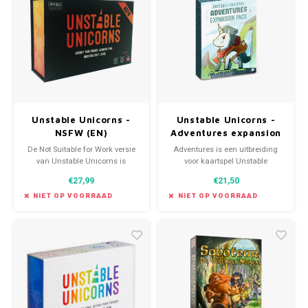
Unstable Unicorns -
Unstable Unicorns -
NSFW (EN)
Adventures expansion
De Not Suitable for Work versie
Adventures is een uitbreiding
van Unstable Unicorns is
voor kaartspel Unstable
partygame waar je een stal
Unicorns. Dit uitbreidingspakket
€27,99
€21,50
moet vullen met prachtige
bevat 54 nieuwe kaarten om je
eenhoorns, maar dan uiteraard
Unstable Unicorns-avontuur
NIET OP VOORRAAD
NIET OP VOORRAAD
doorspekt met volwassen
verder uit te breiden!
humor.