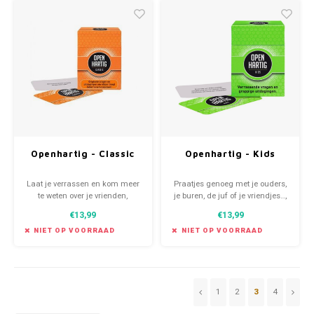
Openhartig - Classic
Openhartig - Kids
Laat je verrassen en kom meer
Praatjes genoeg met je ouders,
te weten over je vrienden,
je buren, de juf of je vriendjes…,
familieleden en over jezelf! Dit
maar wat weet je nou eigenlijk
€13,99
€13,99
uitdagende spel is bestemd
echt over elkaar? Laat je
voor twee of meer spelers
verrassen en leer elkaar (nog)
NIET OP VOORRAAD
NIET OP VOORRAAD
beter kennen door 100 boeiende
vragen én grappige
uitdagingen!
1
2
3
4