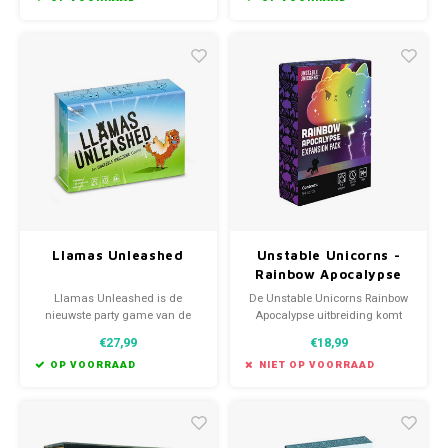
kleuren verkrijgbaar, die met
tegenstander. Dit spannende
elkaar te combineren zijn.
kaartspel is ook solo te spelen!
Llamas Unleashed
Unstable Unicorns -
Rainbow Apocalypse
expansion
Llamas Unleashed is de
De Unstable Unicorns Rainbow
nieuwste party game van de
Apocalypse uitbreiding komt
makers van Unstable Unicorns.
met 54 nieuwe kaarten die de
€27,99
€18,99
Step aside unicorns... Llamas
wereld verpulveren.
will take it from here.
OP VOORRAAD
NIET OP VOORRAAD