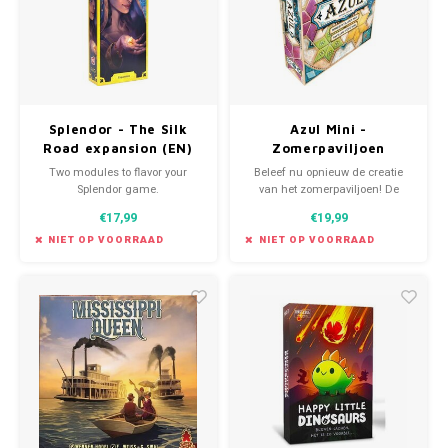
Splendor - The Silk
Azul Mini -
Road expansion (EN)
Zomerpaviljoen
Two modules to flavor your
Beleef nu opnieuw de creatie
Splendor game.
van het zomerpaviljoen! De
opvolger van het populaire spel
€17,99
€19,99
is nu terug in mini formaat. Met
deze nieuwe editie kun je het
NIET OP VOORRAAD
NIET OP VOORRAAD
spel nu overal spelen!