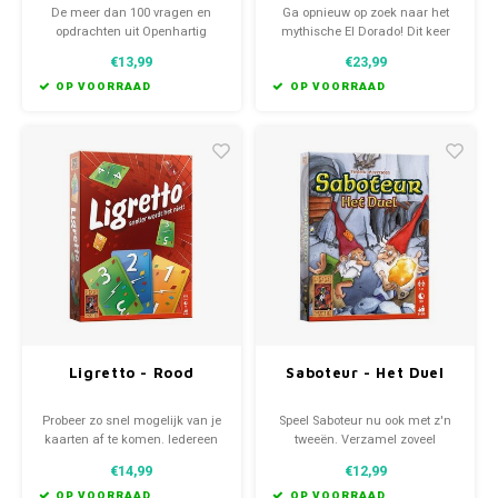
Demonen uitbreiding
De meer dan 100 vragen en
Ga opnieuw op zoek naar het
opdrachten uit Openhartig
mythische El Dorado! Dit keer
Eindejaar bieden jullie de
krijg je op je zoektocht te maken
€13,99
€23,99
gelegenheid om wensen,
met nieuwe gevaren, zoals
herinneringen, ideeën en
demonen en vloeken. Ook krijg
OP VOORRAAD
OP VOORRAAD
voornemens met elkaar te
je de kans om speciale helden
delen.
aan je expeditie toe te voegen.
Ligretto - Rood
Saboteur - Het Duel
Probeer zo snel mogelijk van je
Speel Saboteur nu ook met z'n
kaarten af te komen. Iedereen
tweeën. Verzamel zoveel
speelt tegelijk, waardoor
mogelijk goudstukken en
€14,99
€12,99
hilarische situaties ontstaan.
omzeil de hindernissen en de
Ligretto is ook in 2 andere
sabotagekaarten van je
OP VOORRAAD
OP VOORRAAD