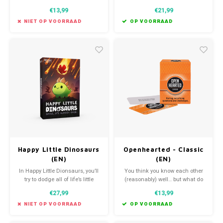
have lots of fun together.
Dinosaurs!
€13,99
€21,99
NIET OP VOORRAAD
OP VOORRAAD
Happy Little Dinosaurs
Openhearted - Classic
(EN)
(EN)
In Happy Little Dionsaurs, you’ll
You think you know each other
try to dodge all of life’s little
(reasonably) well… but what do
disasters.
you really know about each
€27,99
€13,99
other? With this challenging
game, friends and family get to
NIET OP VOORRAAD
OP VOORRAAD
know each other (even) better in
a fun and surprising way!