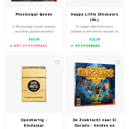
Mississippi Queen
Happy Little Dinosaurs
(NL)
In Mississippi Queen, players
In Happy Little Dionsaurs,
race their paddle wheelers
probeer je alle kleine rampen en
down the Mississippi, picking up
verschrikkingen uit het leven te
€49,99
€24,99
passengers along the way. Who
ontwijken.
will arrive first?
NIET OP VOORRAAD
OP VOORRAAD
Openhartig -
De Zoektocht naar El
Eindejaar
Dorado - Helden en