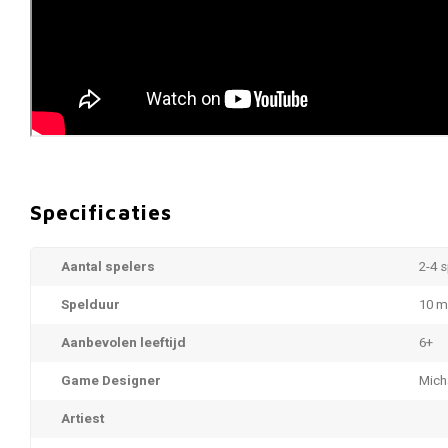
Specificaties
Aantal spelers
2-4 
Spelduur
10 m
Aanbevolen leeftijd
6+
Game Designer
Mich
Artiest