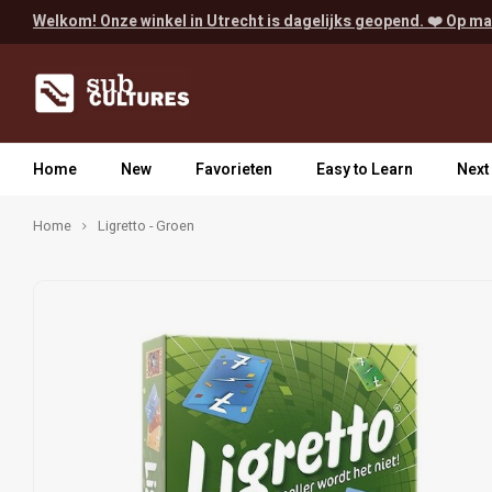
Welkom! Onze winkel in Utrecht is dagelijks geopend. ❤️ Op ma
Home
New
Favorieten
Easy to Learn
Next
Home
Ligretto - Groen