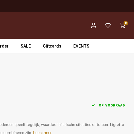
0
rder
SALE
Giftcards
EVENTS
OP VOORRAAD
edereen speelt tegelijk, waardoor hilarische situaties ontstaan. Ligretto
 te combineren zijn.
Lees meer