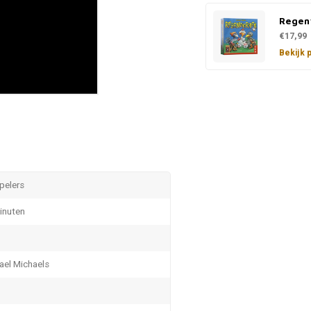
Rege
€17,99
Bekijk 
spelers
inuten
ael Michaels