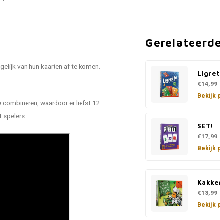
Gerelateerd
gelijk van hun kaarten af te komen.
Ligret
€14,99
Bekijk 
 te combineren, waardoor er liefst 12
 spelers.
SET!
€17,99
Bekijk 
Kakke
€13,99
Bekijk 