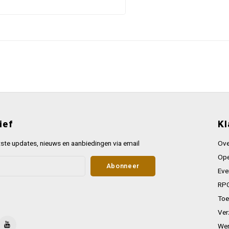
ief
Kl
ste updates, nieuws en aanbiedingen via email
Ove
Ope
Abonneer
Eve
RPG
Toe
Ver
Wer