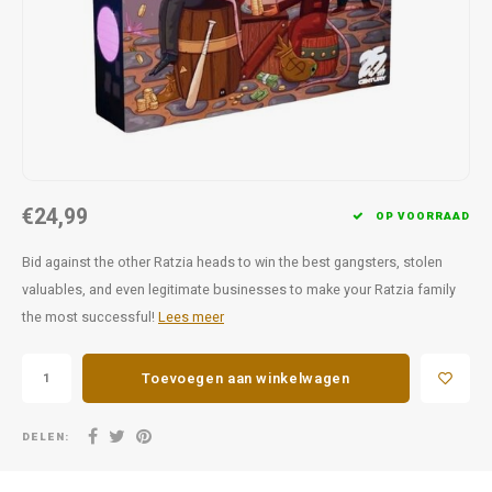
Favorieten van Siebe
Hitster
Call o
€24,99
OP VOORRAAD
Bid against the other Ratzia heads to win the best gangsters, stolen
valuables, and even legitimate businesses to make your Ratzia family
the most successful!
Lees meer
Toevoegen aan winkelwagen
DELEN: