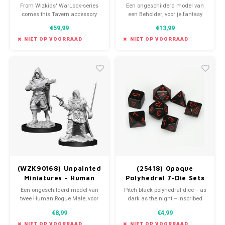
(5E)
From Wizkids' WarLock-series
Een ongeschilderd model van
comes this Tavern accessory
een Beholder, voor je fantasy
pack for miniature games.
roleplaying game. Primed en
€59,99
€13,99
ready to paint!
NIET OP VOORRAAD
NIET OP VOORRAAD
(WZK90168) Unpainted
(25418) Opaque
Miniatures - Human
Polyhedral 7-Die Sets
Rogue Male (PF)
- Black w/ red
Een ongeschilderd model van
Pitch black polyhedral dice -- as
twee Human Rogue Male, voor
dark as the night -- inscribed
je fantasy roleplaying game.
with blood-red numerals.
€8,99
€4,99
Primed en ready to paint!
Spoooooky! Or, y'know, not so
spooky depending on your point
NIET OP VOORRAAD
NIET OP VOORRAAD