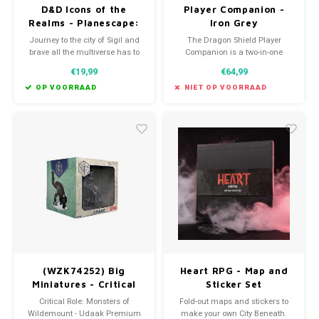
D&D Icons of the
Player Companion -
Realms - Planescape:
Iron Grey
Adventures in the
Journey to the city of Sigil and
The Dragon Shield Player
Multiverse booster
brave all the multiverse has to
Companion is a two-in-one
offer with this line of pre-painted
storage box and gameplay area
€19,99
€64,99
Dungeons & Dragons
for players of tabletop RPGs.
miniatures.
OP VOORRAAD
NIET OP VOORRAAD
(WZK74252) Big
Heart RPG - Map and
Miniatures - Critical
Sticker Set
Role: Udaak (Painted)
Critical Role: Monsters of
Fold-out maps and stickers to
Wildemount - Udaak Premium
make your own City Beneath.