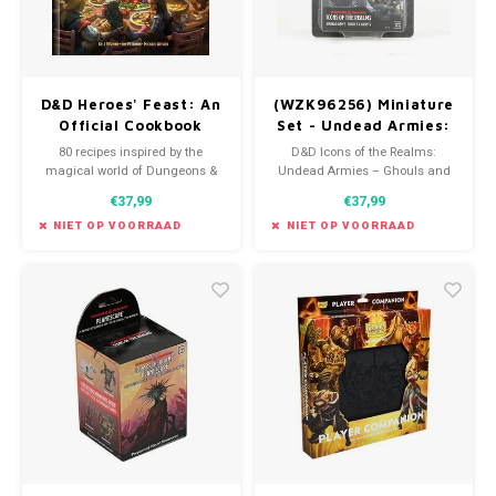
D&D Heroes' Feast: An
(WZK96256) Miniature
Official Cookbook
Set - Undead Armies:
Ghouls & Ghasts
80 recipes inspired by the
D&D Icons of the Realms:
magical world of Dungeons &
Undead Armies – Ghouls and
Dragons
Ghasts contains four terrifying
€37,99
€37,99
undead foes — 2 Ghouls and 2
Ghasts — for your adventurers
NIET OP VOORRAAD
NIET OP VOORRAAD
to battle!