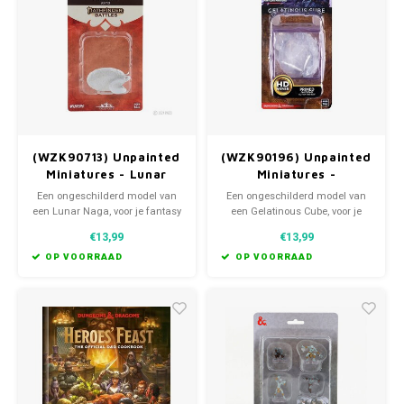
(WZK90713) Unpainted
(WZK90196) Unpainted
Miniatures - Lunar
Miniatures -
Naga
Gelatinous Cube
Een ongeschilderd model van
Een ongeschilderd model van
een Lunar Naga, voor je fantasy
een Gelatinous Cube, voor je
roleplaying game!
fantasy roleplaying game!
€13,99
€13,99
OP VOORRAAD
OP VOORRAAD