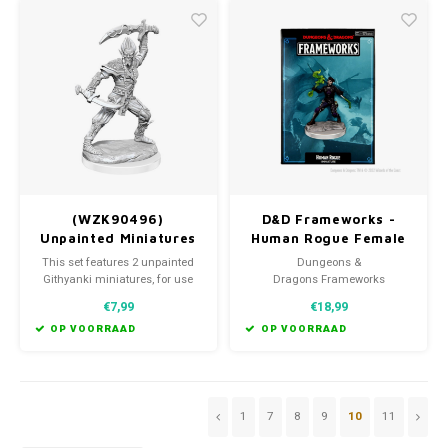
(WZK90496)
D&D Frameworks -
Unpainted Miniatures
Human Rogue Female
- Githyanki 2 (5E)
This set features 2 unpainted
Dungeons &
Githyanki miniatures, for use
Dragons Frameworks
with your favorite fantasy
miniatures are highly-detailed,
€7,99
€18,99
tabletop roleplaying game!
customizable figures, created
with more experienced hobby
OP VOORRAAD
OP VOORRAAD
painters in mind.
1
7
8
9
10
11