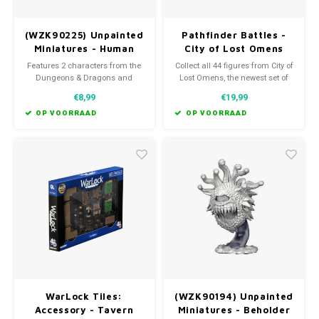
(WZK90225) Unpainted
Pathfinder Battles -
Miniatures - Human
City of Lost Omens
Monk Female
Booster
Features 2 characters from the
Collect all 44 figures from City of
Dungeons & Dragons and
Lost Omens, the newest set of
Pathfinder universes, for use
Pathfinder Battles miniatures
€8,99
€19,99
with Tabletop Roleplaying
including classic monsters and
Games or Miniature
heroes from new concept art for
OP VOORRAAD
OP VOORRAAD
Wargames.
the second edition of the
Pathfinder RPG!
WarLock Tiles:
(WZK90194) Unpainted
Accessory - Tavern
Miniatures - Beholder