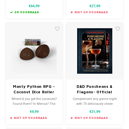
Figure brings you the ravenous
€64,99
€27,99
and ferocious Udaak straight
from Exandria.
OP VOORRAAD
NIET OP VOORRAAD
Monty Python RPG -
D&D Puncheons &
Coconut Dice Roller
Flagons: Official
Cocktail Book
Where'd you get the coconuts?
Complement any game night
Found them? In Mercia? The
with 75 deliciously clever
coconut's tropical!
Dungeons & Dragons-themed
€9,99
€31,99
cocktails and bar bites to
sustain any group of players for
NIET OP VOORRAAD
NIET OP VOORRAAD
any time of day.