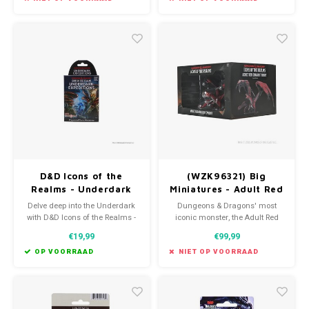
of view. These could just be
black dice with red numbers if
you prefer.
D&D Icons of the
(WZK96321) Big
Realms - Underdark
Miniatures - Adult Red
Expeditions booster
Dragon Tyrant
Delve deep into the Underdark
Dungeons & Dragons' most
(Painted)
with D&D Icons of the Realms -
iconic monster, the Adult Red
Underdark Expeditions booster.
Dragon is a tyrant among evil
€19,99
€99,99
The Underdark is the deep
dragons.
subterranean realm home to
OP VOORRAAD
NIET OP VOORRAAD
countless creatures like
Darkmantles, Hook Horrors,
Umber Hulks, and Gelatinous
Cubes.