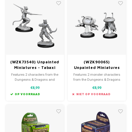
Favorieten van Siebe
Hitster
Call o
(WZK73540) Unpainted
(WZK90065)
Miniatures - Tabaxi
Unpainted Miniatures
Male Rogue
- Flumph (5E)
Features 2 characters from the
Features 2 monster characters
Dungeons & Dragons and
from the Dungeons & Dragons
Pathfinder universes, for use
and Pathfinder universes, for
€8,99
€8,99
with Tabletop Roleplaying
use with Tabletop Roleplaying
Games or Miniature
Games or Miniature
OP VOORRAAD
NIET OP VOORRAAD
Wargames.
Wargames.