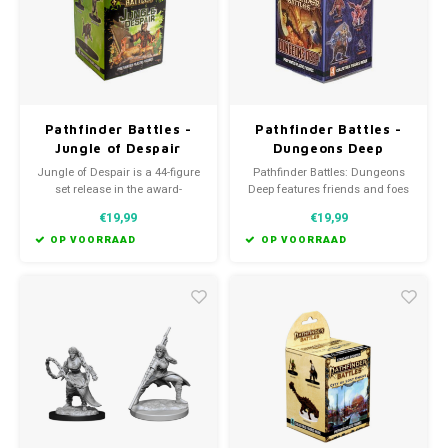
Pathfinder Battles -
Pathfinder Battles -
Jungle of Despair
Dungeons Deep
Booster
booster
Jungle of Despair is a 44-figure
Pathfinder Battles: Dungeons
set release in the award-
Deep features friends and foes
winning Pathfinder Battles line
from the world of Golarion, and
€19,99
€19,99
of miniatures from Paizo Inc.
is sure to please Pathfinder
and WizKids!
fans new and veteran alike!
OP VOORRAAD
OP VOORRAAD