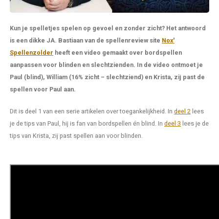
Favorieten van Siebe
Hitster
Call o
Kun je spelletjes spelen op gevoel en zonder zicht? Het antwoord
is een dikke JA. Bastiaan van de spellenreview site
Nox'
Spellenzolder
heeft een video gemaakt over bordspellen
aanpassen voor blinden en slechtzienden. In de video ontmoet je
Paul (blind), William (16% zicht – slechtziend) en Krista, zij past de
spellen voor Paul aan.
Dit is deel 1 van een serie artikelen over toegankelijkheid. In
deel 2
lees
je de tips van Paul, hij is fan van bordspellen én blind. In
deel 3
lees je de
tips van Krista, zij past spellen aan voor blinden.